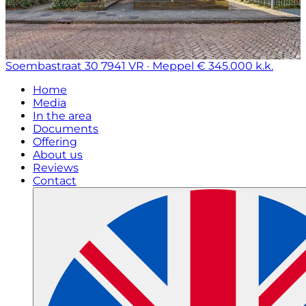
Soembastraat 30
7941 VR · Meppel
€ 345.000 k.k.
Home
Media
In the area
Documents
Offering
About us
Reviews
Contact