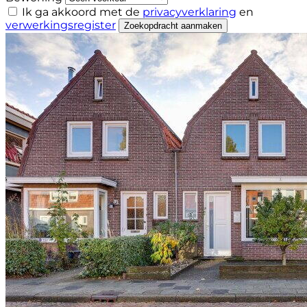
Ik ga akkoord met de
privacyverklaring
en
verwerkingsregister
Zoekopdracht aanmaken