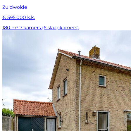
Zuidwolde
€ 595.000 k.k.
180 m²
7 kamers (6 slaapkamers)