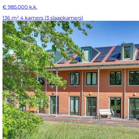
€ 985.000 k.k.
136 m²
4 kamers (3 slaapkamers)