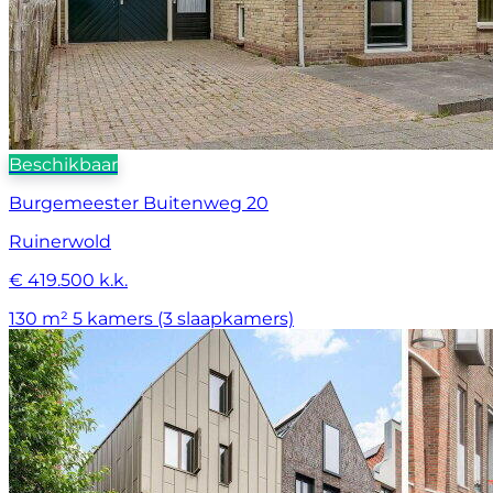
Beschikbaar
Burgemeester Buitenweg 20
Ruinerwold
€ 419.500 k.k.
130 m²
5 kamers (3 slaapkamers)