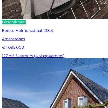
Beschikbaar
Eerste Helmersstraat 218 3
Amsterdam
€ 1.095.000
127 m²
5 kamers (4 slaapkamers)