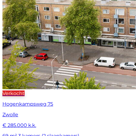
Verkocht
Hogenkampsweg 75
Zwolle
€ 285.000 k.k.
69 m²
3 kamers (2 slaapkamers)