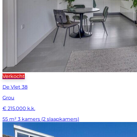
Verkocht
De Vlet 38
Grou
€ 215.000 k.k.
55 m²
3 kamers (2 slaapkamers)