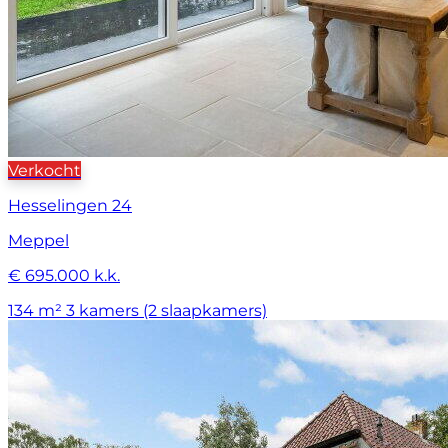
Verkocht
Hesselingen 24
Meppel
€ 695.000 k.k.
134 m²
3 kamers (2 slaapkamers)