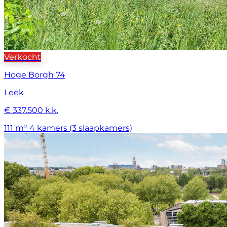
Verkocht
Hoge Borgh 74
Leek
€ 337.500 k.k.
111 m²
4 kamers (3 slaapkamers)