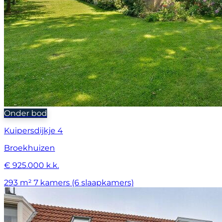
Onder bod
Kuipersdijkje 4
Broekhuizen
€ 925.000 k.k.
293 m²
7 kamers (6 slaapkamers)