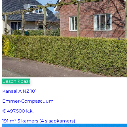
Beschikbaar
Kanaal A NZ 101
Emmer-Compascuum
€ 497.500 k.k.
191 m²
5 kamers (4 slaapkamers)